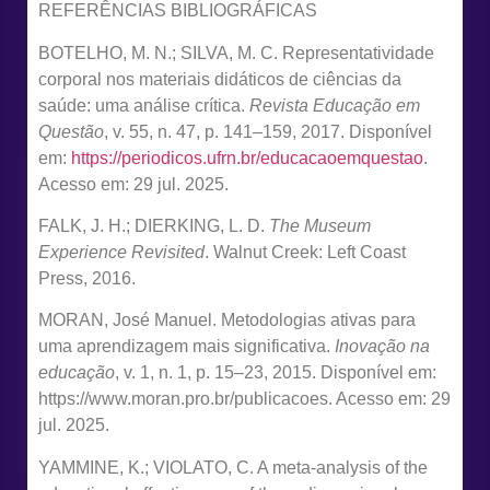
REFERÊNCIAS BIBLIOGRÁFICAS
BOTELHO, M. N.; SILVA, M. C. Representatividade
corporal nos materiais didáticos de ciências da
saúde: uma análise crítica.
Revista Educação em
Questão
, v. 55, n. 47, p. 141–159, 2017. Disponível
em:
https://periodicos.ufrn.br/educacaoemquestao
.
Acesso em: 29 jul. 2025.
FALK, J. H.; DIERKING, L. D.
The Museum
Experience Revisited
. Walnut Creek: Left Coast
Press, 2016.
MORAN, José Manuel. Metodologias ativas para
uma aprendizagem mais significativa.
Inovação na
educação
, v. 1, n. 1, p. 15–23, 2015. Disponível em:
https://www.moran.pro.br/publicacoes. Acesso em: 29
jul. 2025.
YAMMINE, K.; VIOLATO, C. A meta-analysis of the