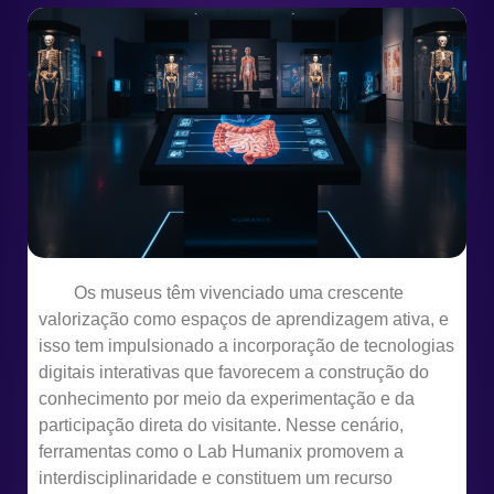
Os museus têm vivenciado uma crescente
valorização como espaços de aprendizagem ativa, e
isso tem impulsionado a incorporação de tecnologias
digitais interativas que favorecem a construção do
conhecimento por meio da experimentação e da
participação direta do visitante. Nesse cenário,
ferramentas como o Lab Humanix promovem a
interdisciplinaridade e constituem um recurso