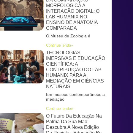
MORFOLÓGICA À
INTERAÇÃO DIGITAL: O
LAB HUMANIX NO
ENSINO DE ANATOMIA
COMPARADA
O Museu de Zoologia é
Continue lendo»
TECNOLOGIAS
IMERSIVAS E EDUCAÇÃO
CIENTÍFICA: A
CONTRIBUIÇÃO DO LAB
HUMANIX PARA A
MEDIAÇÃO EM CIÊNCIAS
NATURAIS
Em museus contemporâneos a
mediação
Continue lendo»
O Futuro Da Educação Na
Palma Da Sua Mão:
Descubra A Nova Edição
Da Revista+ Educação By