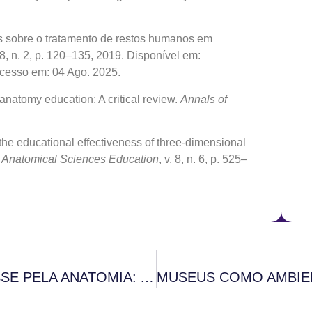
es sobre o tratamento de restos humanos em
. 8, n. 2, p. 120–135, 2019. Disponível em:
Acesso em: 04 Ago. 2025.
anatomy education: A critical review.
Annals of
he educational effectiveness of three-dimensional
.
Anatomical Sciences Education
, v. 8, n. 6, p. 525–
DESPERTANDO O INTERESSE PELA ANATOMIA: A INTERATIVIDADE COMO ESTRATÉGIA DE ENGAJAMENTO EM ESCOLAS PÚBLICAS