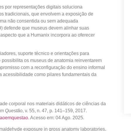
por representações digitais soluciona
s tradicionais, que envolvem a exposição de
orma não consentida ou sem adequada
019) defende que museus devem alinhar suas
a, aspecto que a Humanix incorpora ao oferecer
.
ores, suporte técnico e orientações para
e possibilita os museus de anatomia reinventarem
ompromisso com a reconfiguração do ensino informal
 a acessibilidade como pilares fundamentais da
de corporal nos materiais didáticos de ciências da
em Questão
, v. 55, n. 47, p. 141–159, 2017.
cacaoemquestao
. Acesso em: 04 Ago. 2025.
ldehyde exposure in gross anatomy laboratories.