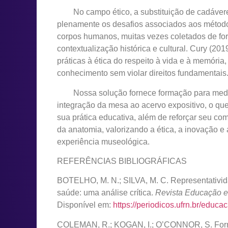
No campo ético, a substituição de cadáveres 
plenamente os desafios associados aos método
corpos humanos, muitas vezes coletados de f
contextualização histórica e cultural. Cury (2
práticas à ética do respeito à vida e à memóri
conhecimento sem violar direitos fundamentais
Nossa solução fornece formação para mediad
integração da mesa ao acervo expositivo, o qu
sua prática educativa, além de reforçar seu c
da anatomia, valorizando a ética, a inovação e
experiência museológica.
REFERÊNCIAS BIBLIOGRÁFICAS
BOTELHO, M. N.; SILVA, M. C. Representativida
saúde: uma análise crítica.
Revista Educação 
Disponível em:
https://periodicos.ufrn.br/edu
COLEMAN, R.; KOGAN, I.; O’CONNOR, S. Forma