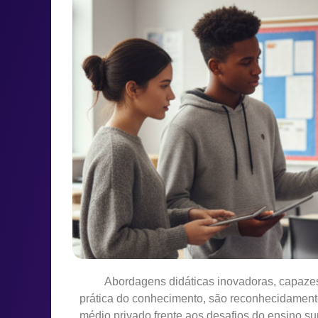
Abordagens didáticas inovadoras, capazes de
prática do conhecimento, são reconhecidament
médio privado frente aos desafios do ensino s