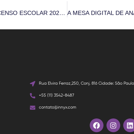
O QUE OS NÚMEROS DO CENSO ESCOLAR 2025 REVELAM SOBRE O FUTURO DOS NOSSOS ESTUDANTES?
Rua Elvira Ferraz,250, Conj. 816 Cidade: São Paul
+55 (11) 3542-8487
contato@innyx.com