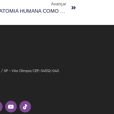
Avançar
A MESA DIGITAL DE ANATOMIA HUMANA COMO ALTERNATIVA TECNOLÓGICA AOS DESAFIOS DOS MÉTODOS TRADICIONAIS
o / SP - Vila Olímpia CEP: 04552-040