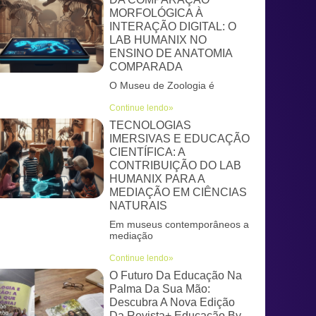
MORFOLÓGICA À
INTERAÇÃO DIGITAL: O
LAB HUMANIX NO
ENSINO DE ANATOMIA
COMPARADA
O Museu de Zoologia é
Continue lendo»
TECNOLOGIAS
IMERSIVAS E EDUCAÇÃO
CIENTÍFICA: A
CONTRIBUIÇÃO DO LAB
HUMANIX PARA A
MEDIAÇÃO EM CIÊNCIAS
NATURAIS
Em museus contemporâneos a
mediação
Continue lendo»
O Futuro Da Educação Na
Palma Da Sua Mão:
Descubra A Nova Edição
Da Revista+ Educação By